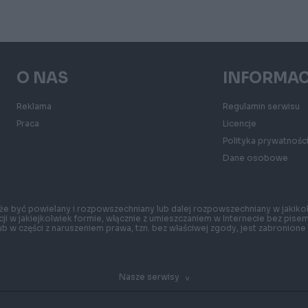
O NAS
INFORMA
Reklama
Regulamin serwisu
Praca
Licencje
Polityka prywatności
Dane osobowe
e być powielany i rozpowszechniany lub dalej rozpowszechniany w jakikol
ji w jakiejkolwiek formie, włącznie z umieszczaniem w Internecie bez pise
ub w części z naruszeniem prawa, tzn. bez właściwej zgody, jest zabronion
Nasze serwisy
^