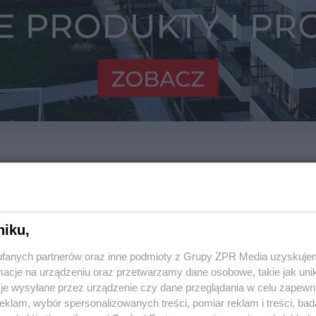
niku,
fanych partnerów oraz inne podmioty z Grupy ZPR Media uzyskujem
cje na urządzeniu oraz przetwarzamy dane osobowe, takie jak unika
je wysyłane przez urządzenie czy dane przeglądania w celu zapewn
klam, wybór spersonalizowanych treści, pomiar reklam i treści, bad