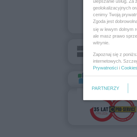
ulepszanie usług. Za
geolokalizacyjnych or
cenimy Twoją prywatno
Zgoda jest dobrowoln
się w lewym dolnym r
ale masz prawo sprzec
witrynie.
Zapoznaj się z poniż
internetowych. Szcze
Prywatności
i
Cookie
PARTNERZY