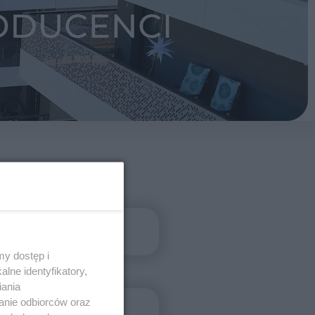
y dostęp i
lne identyfikatory,
iania
anie odbiorców oraz