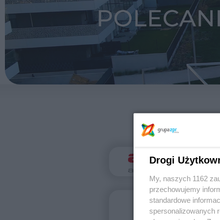
Drogi Użytkow
My, naszych 1162 zau
przechowujemy informa
standardowe informac
spersonalizowanych re