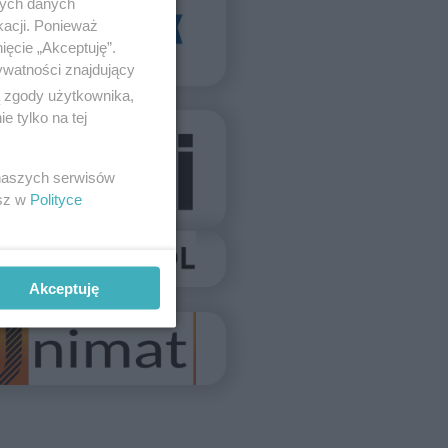
nych danych
kacji. Ponieważ
ięcie „Akceptuję”.
ywatności znajdujący
ą zgody użytkownika,
 tylko na tej
 naszych serwisów
esz w
Polityce
Akceptuję